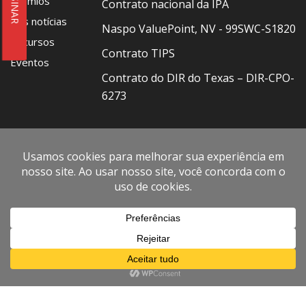
ASSINAR
Prêmios
Contrato nacional da IPA
Nas notícias
Naspo ValuePoint, NV - 99SWC-S1820
Recursos
Contrato TIPS
Eventos
Contrato do DIR do Texas – DIR-CPO-
6273
CONECTAR
Telefone: BRA +55 (11) 4314-1212 • USA
+1 877 888
0129
Fax: +1 866 707 4754
ES
EN
Termos de uso
PT
Termos de venda
Código de Conduta